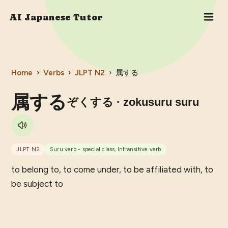
AI Japanese Tutor
Home
›
Verbs
›
JLPT
N2
›
属する
属する
ぞくする
· zokusuru suru
JLPT
N2
Suru verb - special class, Intransitive verb
to belong to, to come under, to be affiliated with, to
be subject to