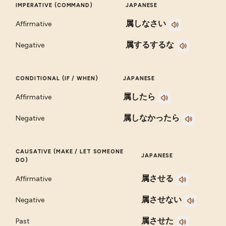
IMPERATIVE (COMMAND)
JAPANESE
属しなさい
Affirmative
属するするな
Negative
CONDITIONAL (IF / WHEN)
JAPANESE
属したら
Affirmative
属しなかったら
Negative
CAUSATIVE (MAKE / LET SOMEONE
JAPANESE
DO)
属させる
Affirmative
属させない
Negative
属させた
Past