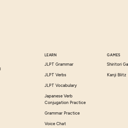
LEARN
GAMES
JLPT Grammar
Shiritori 
I
JLPT Verbs
Kanji Blitz
JLPT Vocabulary
Japanese Verb
Conjugation Practice
Grammar Practice
Voice Chat