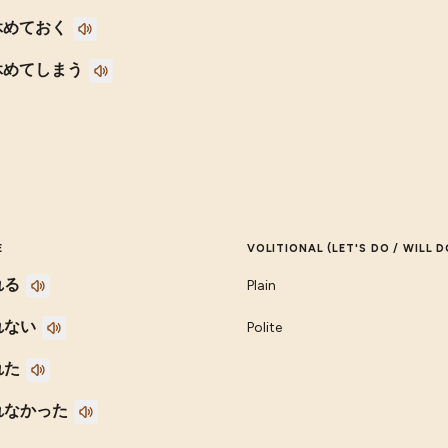
休めておく
休めてしまう
E
VOLITIONAL (LET'S DO / WILL D
れる
Plain
れない
Polite
れた
れなかった