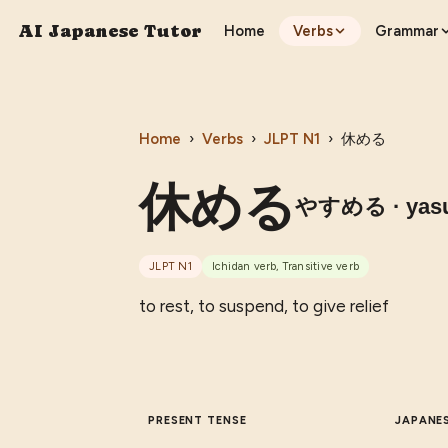
AI Japanese Tutor
Home
Verbs
Grammar
Home
›
Verbs
›
JLPT
N1
›
休める
休める
やすめる
· yas
JLPT
N1
Ichidan verb, Transitive verb
to rest, to suspend, to give relief
PRESENT TENSE
JAPANE