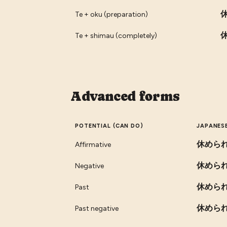
Te + oku (preparation)
Te + shimau (completely)
Advanced forms
POTENTIAL (CAN DO)
JAPANES
休めら
Affirmative
休めら
Negative
休めら
Past
休めら
Past negative