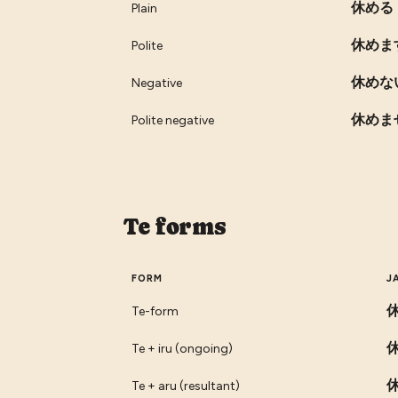
休める
Plain
休めま
Polite
休めな
Negative
休めま
Polite negative
Te forms
FORM
J
Te-form
Te + iru (ongoing)
Te + aru (resultant)