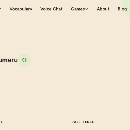
Vocabulary
Voice Chat
Games
About
Blog
umeru
SE
PAST TENSE