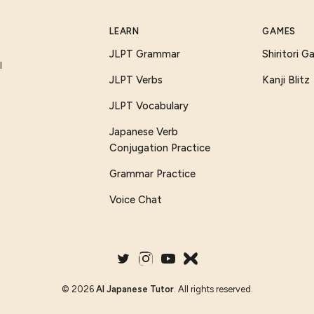
LEARN
GAMES
JLPT Grammar
Shiritori 
I
JLPT Verbs
Kanji Blitz
JLPT Vocabulary
Japanese Verb
Conjugation Practice
Grammar Practice
Voice Chat
©
2026
AI Japanese Tutor
. All rights reserved.