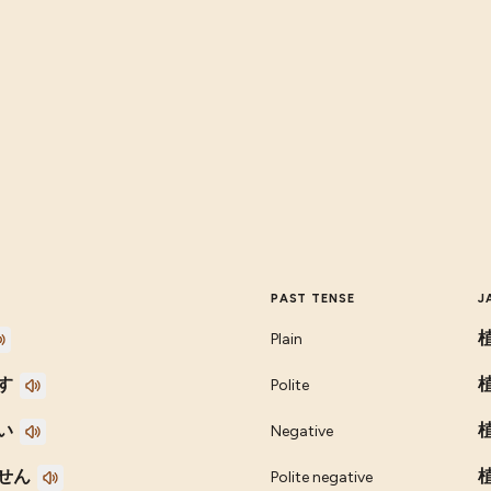
PAST TENSE
J
Plain
す
Polite
い
Negative
せん
Polite negative