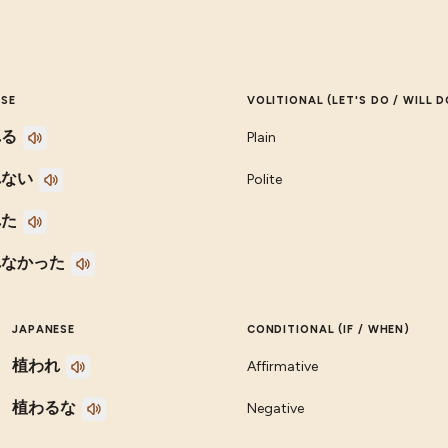
ESE
VOLITIONAL (LET'S DO / WILL D
れる
Plain
れない
Polite
れた
れなかった
JAPANESE
CONDITIONAL (IF / WHEN)
植われ
Affirmative
植わるな
Negative