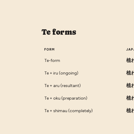
Te forms
FORM
JAP
植
Te-form
植
Te + iru (ongoing)
植
Te + aru (resultant)
植
Te + oku (preparation)
植
Te + shimau (completely)