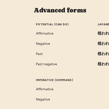
Advanced forms
POTENTIAL (CAN DO)
JAPAN
植わ
Affirmative
植わ
Negative
植わ
Past
植わ
Past negative
IMPERATIVE (COMMAND)
Affirmative
Negative