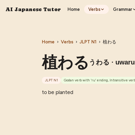
AI Japanese Tutor
Home
Verbs
Grammar
Home
›
Verbs
›
JLPT
N1
›
植わる
植わる
うわる
· uwaru
JLPT
N1
Godan verb with 'ru' ending, Intransitive ver
to be planted