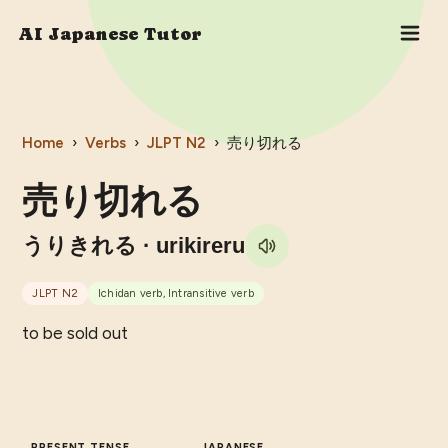
AI Japanese Tutor
Home
›
Verbs
›
JLPT
N2
›
売り切れる
売り切れる
うりきれる
· urikireru
JLPT
N2
Ichidan verb, Intransitive verb
to be sold out
PRESENT TENSE
JAPANESE