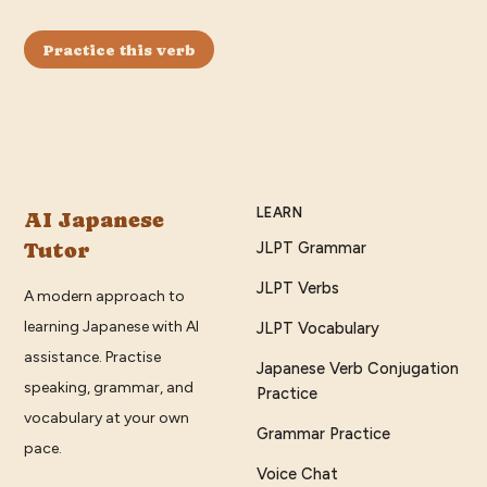
Practice this verb
LEARN
AI Japanese
Tutor
JLPT Grammar
JLPT Verbs
A modern approach to
learning Japanese with AI
JLPT Vocabulary
assistance. Practise
Japanese Verb Conjugation
speaking, grammar, and
Practice
vocabulary at your own
Grammar Practice
pace.
Voice Chat