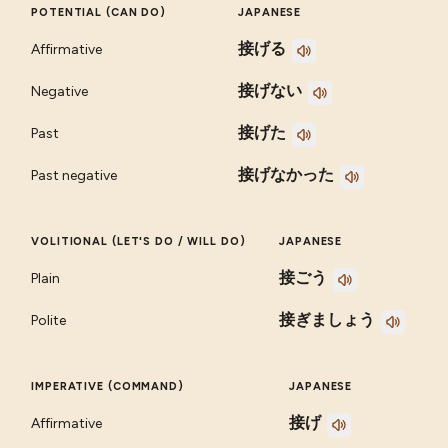
POTENTIAL (CAN DO)
JAPANESE
接げる
Affirmative
接げない
Negative
接げた
Past
接げなかった
Past negative
VOLITIONAL (LET'S DO / WILL DO)
JAPANESE
接ごう
Plain
接ぎましょう
Polite
IMPERATIVE (COMMAND)
JAPANESE
接げ
Affirmative