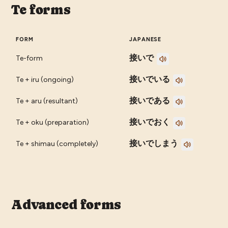
Te forms
FORM
JAPANESE
接いで
Te-form
接いでいる
Te + iru (ongoing)
接いである
Te + aru (resultant)
接いでおく
Te + oku (preparation)
接いでしまう
Te + shimau (completely)
Advanced forms