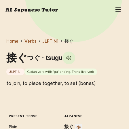
AI Japanese Tutor
Home
›
Verbs
›
JLPT
N1
›
接ぐ
接ぐ
つぐ
· tsugu
JLPT
N1
Godan verb with 'gu' ending, Transitive verb
to join, to piece together, to set (bones)
PRESENT TENSE
JAPANESE
接ぐ
Plain