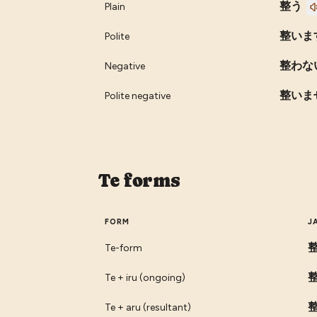
整う
Plain
整いま
Polite
整わな
Negative
整いま
Polite negative
Te forms
FORM
J
Te-form
Te + iru (ongoing)
Te + aru (resultant)