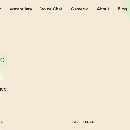
Vocabulary
Voice Chat
Games
About
Blog
b
nged
SE
PAST TENSE