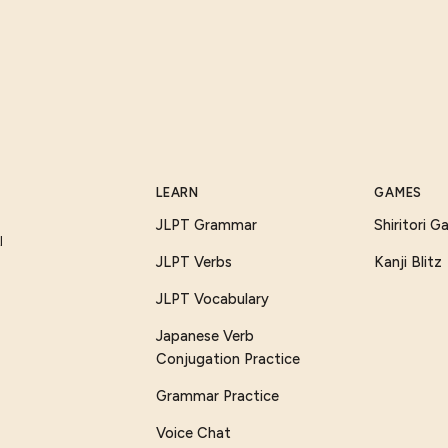
LEARN
GAMES
JLPT Grammar
Shiritori 
I
JLPT Verbs
Kanji Blitz
JLPT Vocabulary
Japanese Verb
Conjugation Practice
Grammar Practice
Voice Chat