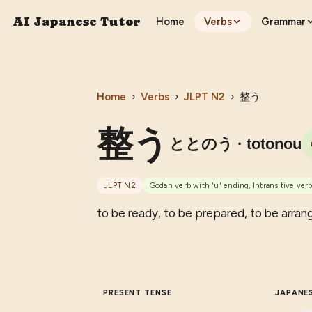
AI Japanese Tutor
Home
Verbs
Grammar
Home
›
Verbs
›
JLPT
N2
›
整う
整う
ととのう
· totonou
JLPT
N2
Godan verb with 'u' ending, Intransitive ver
to be ready, to be prepared, to be arra
PRESENT TENSE
JAPANE