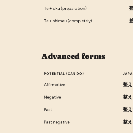
Te + oku (preparation)
Te + shimau (completely)
Advanced forms
POTENTIAL (CAN DO)
JAPA
整え
Affirmative
整え
Negative
整え
Past
整え
Past negative