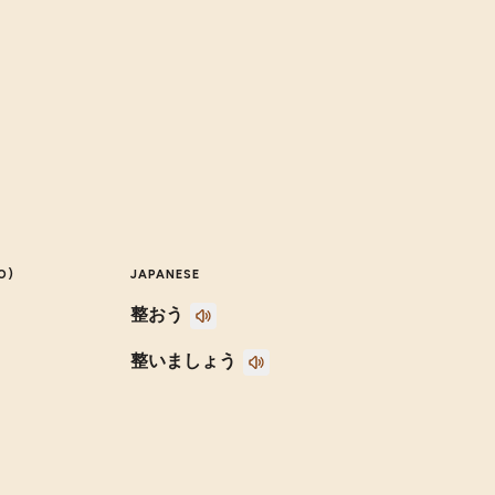
O)
JAPANESE
整おう
整いましょう