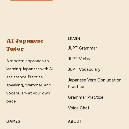
LEARN
AI Japanese
Tutor
JLPT Grammar
JLPT Verbs
A modern approach to
learning Japanese with AI
JLPT Vocabulary
assistance. Practise
Japanese Verb Conjugation
speaking, grammar, and
Practice
vocabulary at your own
Grammar Practice
pace.
Voice Chat
GAMES
ABOUT