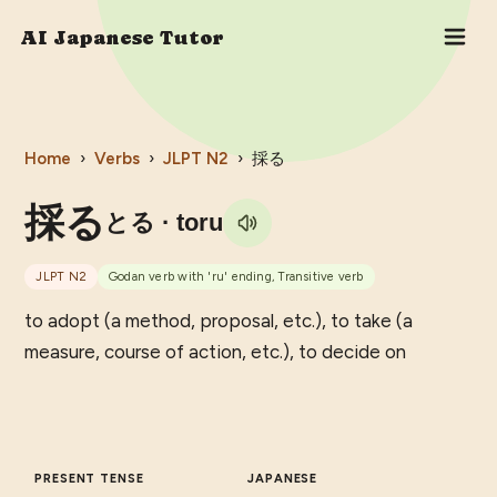
AI Japanese Tutor
Home
›
Verbs
›
JLPT
N2
›
採る
採る
とる
· toru
JLPT
N2
Godan verb with 'ru' ending, Transitive verb
to adopt (a method, proposal, etc.), to take (a
measure, course of action, etc.), to decide on
PRESENT TENSE
JAPANESE