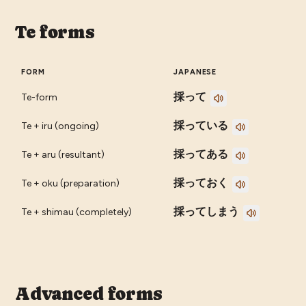
Te forms
FORM
JAPANESE
採って
Te-form
採っている
Te + iru (ongoing)
採ってある
Te + aru (resultant)
採っておく
Te + oku (preparation)
採ってしまう
Te + shimau (completely)
Advanced forms