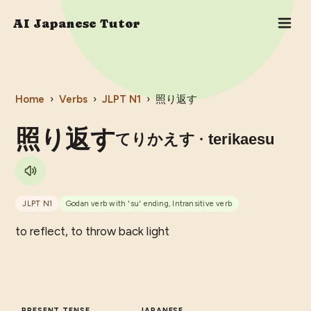
AI Japanese Tutor
Home
›
Verbs
›
JLPT
N1
›
照り返す
照り返す
てりかえす
· terikaesu
JLPT
N1
Godan verb with 'su' ending, Intransitive verb
to reflect, to throw back light
PRESENT TENSE
JAPANESE