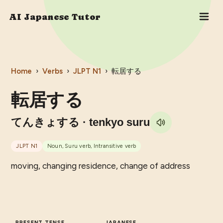
AI Japanese Tutor
Home
›
Verbs
›
JLPT
N1
›
転居する
転居する
てんきょする
· tenkyo suru
JLPT
N1
Noun, Suru verb, Intransitive verb
moving, changing residence, change of address
PRESENT TENSE
JAPANESE