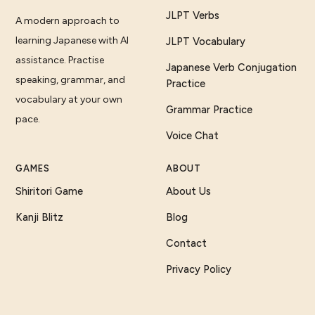
JLPT Verbs
A modern approach to
learning Japanese with AI
JLPT Vocabulary
assistance. Practise
Japanese Verb Conjugation
speaking, grammar, and
Practice
vocabulary at your own
Grammar Practice
pace.
Voice Chat
GAMES
ABOUT
Shiritori Game
About Us
Kanji Blitz
Blog
Contact
Privacy Policy