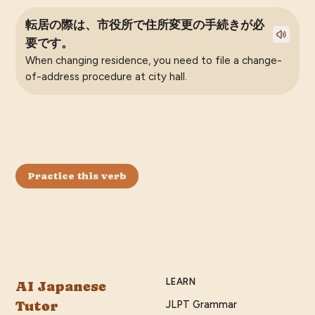
転居の際は、市役所で住所変更の手続きが必
要です。
When changing residence, you need to file a change-
of-address procedure at city hall.
Practice this verb
LEARN
AI Japanese
Tutor
JLPT Grammar