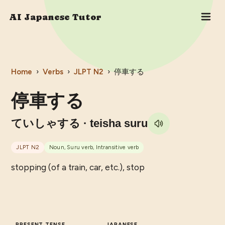
AI Japanese Tutor
Home
›
Verbs
›
JLPT
N2
›
停車する
停車する
ていしゃする
· teisha suru
JLPT
N2
Noun, Suru verb, Intransitive verb
stopping (of a train, car, etc.), stop
PRESENT TENSE
JAPANESE