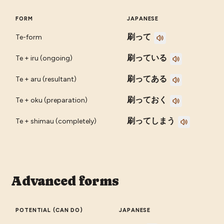
FORM
JAPANESE
刷って
Te-form
刷っている
Te + iru (ongoing)
刷ってある
Te + aru (resultant)
刷っておく
Te + oku (preparation)
刷ってしまう
Te + shimau (completely)
Advanced forms
POTENTIAL (CAN DO)
JAPANESE