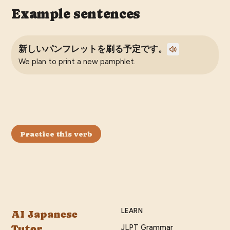
Example sentences
新しいパンフレットを刷る予定です。
We plan to print a new pamphlet.
Practice this verb
LEARN
AI Japanese
Tutor
JLPT Grammar