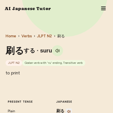
AI Japanese Tutor
Home
›
Verbs
›
JLPT
N2
›
刷る
刷る
する
· suru
JLPT
N2
Godan verb with 'ru' ending, Transitive verb
to print
PRESENT TENSE
JAPANESE
刷る
Plain