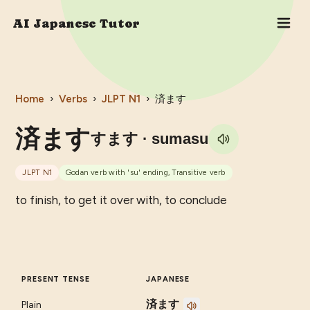
AI Japanese Tutor
Home
›
Verbs
›
JLPT
N1
›
済ます
済ます
すます
· sumasu
JLPT
N1
Godan verb with 'su' ending, Transitive verb
to finish, to get it over with, to conclude
PRESENT TENSE
JAPANESE
済ます
Plain