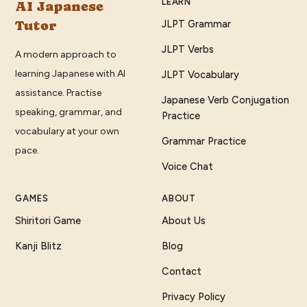
LEARN
AI Japanese
Tutor
JLPT Grammar
JLPT Verbs
A modern approach to
learning Japanese with AI
JLPT Vocabulary
assistance. Practise
Japanese Verb Conjugation
speaking, grammar, and
Practice
vocabulary at your own
Grammar Practice
pace.
Voice Chat
GAMES
ABOUT
Shiritori Game
About Us
Kanji Blitz
Blog
Contact
Privacy Policy