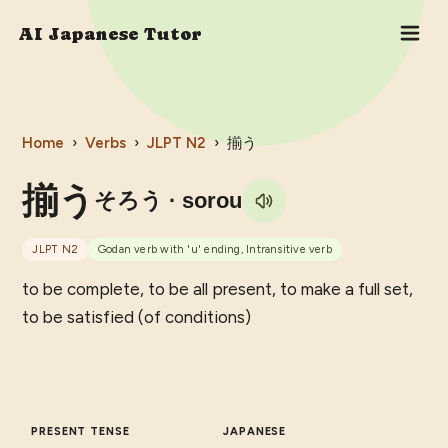
AI Japanese Tutor
Home
›
Verbs
›
JLPT
N2
›
揃う
揃う
そろう
· sorou
JLPT
N2
Godan verb with 'u' ending, Intransitive verb
to be complete, to be all present, to make a full set,
to be satisfied (of conditions)
PRESENT TENSE
JAPANESE