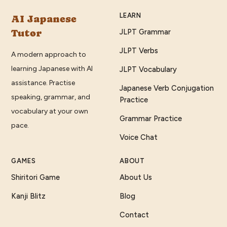
LEARN
AI Japanese
Tutor
JLPT Grammar
JLPT Verbs
A modern approach to
learning Japanese with AI
JLPT Vocabulary
assistance. Practise
Japanese Verb Conjugation
speaking, grammar, and
Practice
vocabulary at your own
Grammar Practice
pace.
Voice Chat
GAMES
ABOUT
Shiritori Game
About Us
Kanji Blitz
Blog
Contact