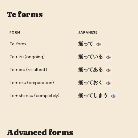
Te forms
FORM
JAPANESE
揃って
Te-form
揃っている
Te + iru (ongoing)
揃ってある
Te + aru (resultant)
揃っておく
Te + oku (preparation)
揃ってしまう
Te + shimau (completely)
Advanced forms