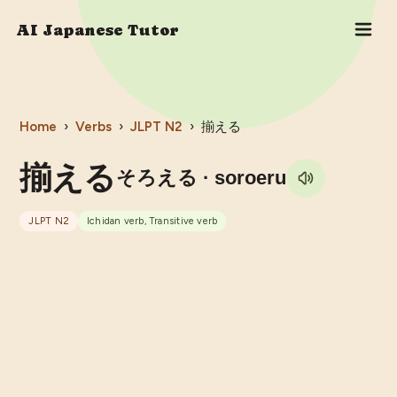
AI Japanese Tutor
Home
›
Verbs
›
JLPT
N2
›
揃える
揃える
そろえる
· soroeru
JLPT
N2
Ichidan verb, Transitive verb