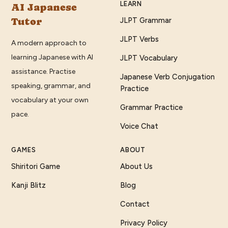
LEARN
AI Japanese
Tutor
JLPT Grammar
JLPT Verbs
A modern approach to
learning Japanese with AI
JLPT Vocabulary
assistance. Practise
Japanese Verb Conjugation
speaking, grammar, and
Practice
vocabulary at your own
Grammar Practice
pace.
Voice Chat
GAMES
ABOUT
Shiritori Game
About Us
Kanji Blitz
Blog
Contact
Privacy Policy