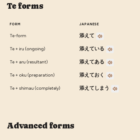
Te forms
FORM
JAPANESE
添えて
Te-form
添えている
Te + iru (ongoing)
添えてある
Te + aru (resultant)
添えておく
Te + oku (preparation)
添えてしまう
Te + shimau (completely)
Advanced forms