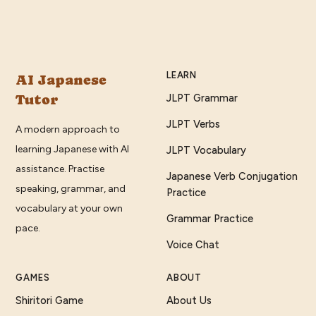
LEARN
AI Japanese
Tutor
JLPT Grammar
JLPT Verbs
A modern approach to
learning Japanese with AI
JLPT Vocabulary
assistance. Practise
Japanese Verb Conjugation
speaking, grammar, and
Practice
vocabulary at your own
Grammar Practice
pace.
Voice Chat
GAMES
ABOUT
Shiritori Game
About Us