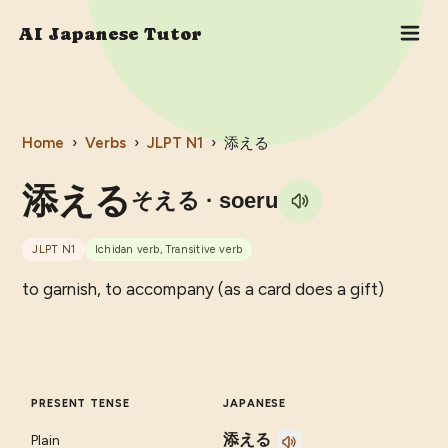
AI Japanese Tutor
Home
›
Verbs
›
JLPT
N1
›
添える
添える
そえる
· soeru
JLPT
N1
Ichidan verb, Transitive verb
to garnish, to accompany (as a card does a gift)
PRESENT TENSE
JAPANESE
添える
Plain