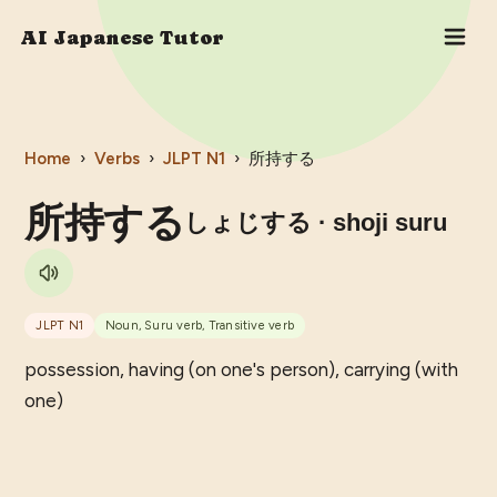
AI Japanese Tutor
Home
›
Verbs
›
JLPT
N1
›
所持する
所持する
しょじする
· shoji suru
JLPT
N1
Noun, Suru verb, Transitive verb
possession, having (on one's person), carrying (with
one)