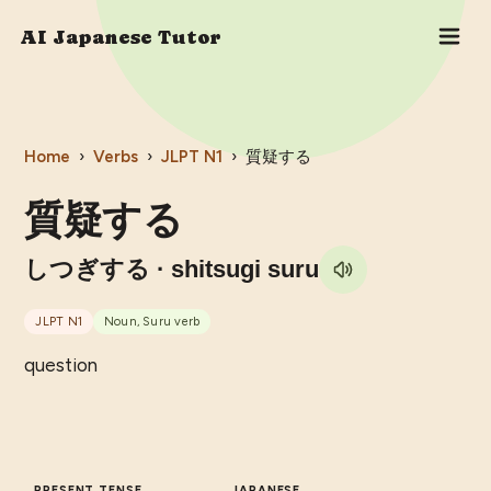
AI Japanese Tutor
Home
›
Verbs
›
JLPT
N1
›
質疑する
質疑する
しつぎする
· shitsugi suru
JLPT
N1
Noun, Suru verb
question
PRESENT TENSE
JAPANESE