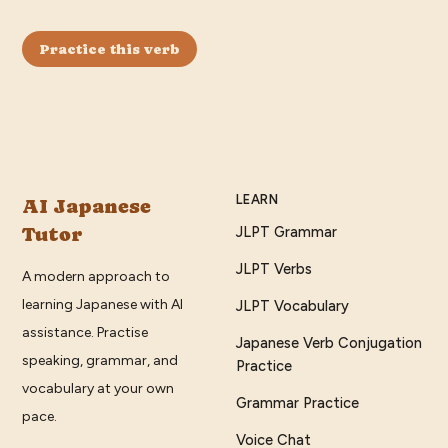
Practice this verb
LEARN
AI Japanese
Tutor
JLPT Grammar
JLPT Verbs
A modern approach to
learning Japanese with AI
JLPT Vocabulary
assistance. Practise
Japanese Verb Conjugation
speaking, grammar, and
Practice
vocabulary at your own
Grammar Practice
pace.
Voice Chat