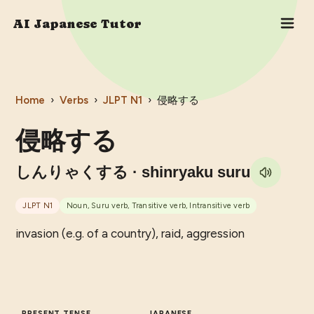
AI Japanese Tutor
Home
›
Verbs
›
JLPT
N1
›
侵略する
侵略する
しんりゃくする
· shinryaku suru
JLPT
N1
Noun, Suru verb, Transitive verb, Intransitive verb
invasion (e.g. of a country), raid, aggression
PRESENT TENSE
JAPANESE