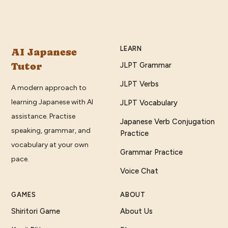
LEARN
AI Japanese
Tutor
JLPT Grammar
JLPT Verbs
A modern approach to
learning Japanese with AI
JLPT Vocabulary
assistance. Practise
Japanese Verb Conjugation
speaking, grammar, and
Practice
vocabulary at your own
Grammar Practice
pace.
Voice Chat
GAMES
ABOUT
Shiritori Game
About Us