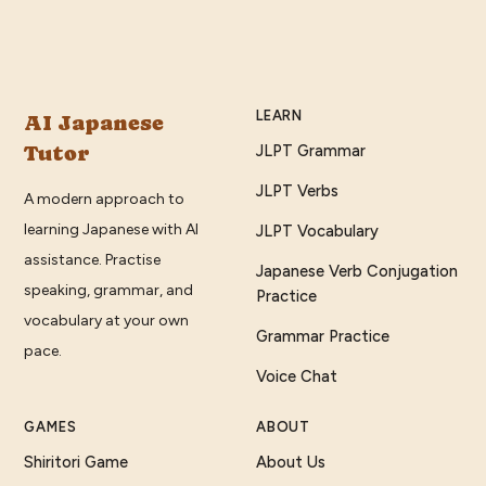
LEARN
AI Japanese
Tutor
JLPT Grammar
JLPT Verbs
A modern approach to
learning Japanese with AI
JLPT Vocabulary
assistance. Practise
Japanese Verb Conjugation
speaking, grammar, and
Practice
vocabulary at your own
Grammar Practice
pace.
Voice Chat
GAMES
ABOUT
Shiritori Game
About Us