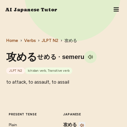
AI Japanese Tutor
Home
›
Verbs
›
JLPT
N2
›
攻める
攻める
せめる
· semeru
JLPT
N2
Ichidan verb, Transitive verb
to attack, to assault, to assail
PRESENT TENSE
JAPANESE
攻める
Plain