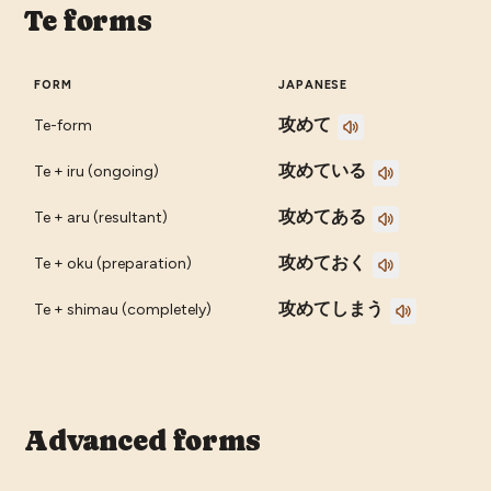
Te forms
FORM
JAPANESE
攻めて
Te-form
攻めている
Te + iru (ongoing)
攻めてある
Te + aru (resultant)
攻めておく
Te + oku (preparation)
攻めてしまう
Te + shimau (completely)
Advanced forms