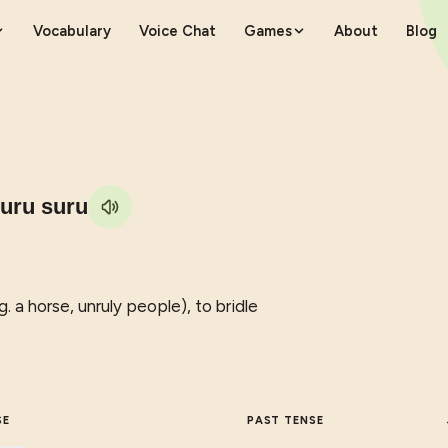
Vocabulary
Voice Chat
Games
About
Blog
suru suru
g. a horse, unruly people), to bridle
SE
PAST TENSE