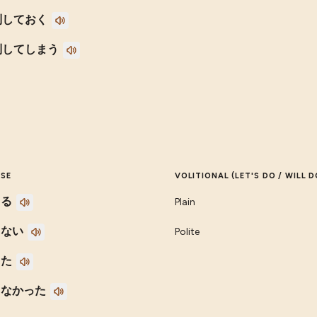
制しておく
制してしまう
ESE
VOLITIONAL (LET'S DO / WILL D
きる
Plain
きない
Polite
きた
きなかった