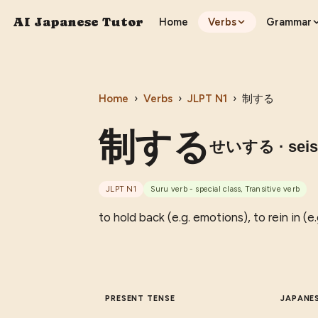
AI Japanese Tutor
Home
Verbs
Grammar
Home
›
Verbs
›
JLPT
N1
›
制する
制する
せいする
· sei
JLPT
N1
Suru verb - special class, Transitive verb
to hold back (e.g. emotions), to rein in (e.
PRESENT TENSE
JAPANE