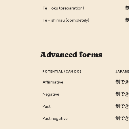
Te + oku (preparation)
Te + shimau (completely)
Advanced forms
POTENTIAL (CAN DO)
JAPAN
制で
Affirmative
制で
Negative
制で
Past
制で
Past negative