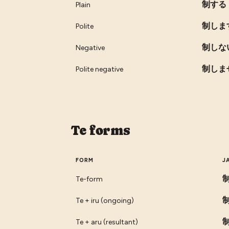
制する
Plain
制しま
Polite
制しな
Negative
制しま
Polite negative
Te forms
FORM
J
Te-form
Te + iru (ongoing)
Te + aru (resultant)