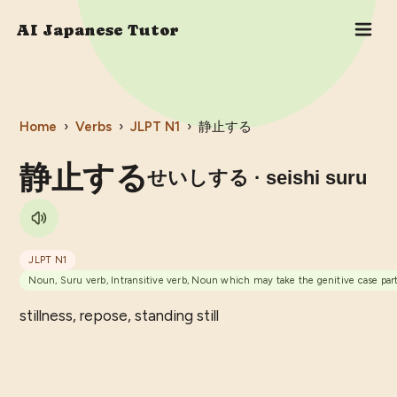
AI Japanese Tutor
Home
›
Verbs
›
JLPT
N1
›
静止する
静止する
せいしする
· seishi suru
JLPT
N1
Noun, Suru verb, Intransitive verb, Noun which may take the genitive case part
stillness, repose, standing still