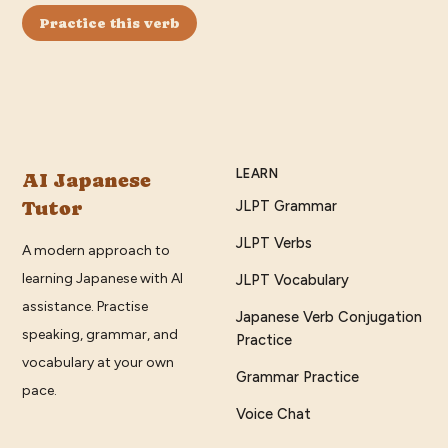
Practice this verb
LEARN
AI Japanese
Tutor
JLPT Grammar
JLPT Verbs
A modern approach to
learning Japanese with AI
JLPT Vocabulary
assistance. Practise
Japanese Verb Conjugation
speaking, grammar, and
Practice
vocabulary at your own
Grammar Practice
pace.
Voice Chat