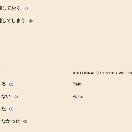
備しておく
備してしまう
E
VOLITIONAL (LET'S DO / WILL D
きる
Plain
きない
Polite
きた
きなかった