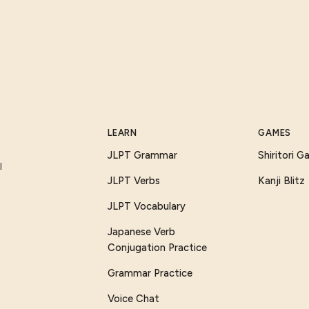
LEARN
GAMES
JLPT Grammar
Shiritori 
I
JLPT Verbs
Kanji Blitz
JLPT Vocabulary
Japanese Verb
Conjugation Practice
Grammar Practice
Voice Chat