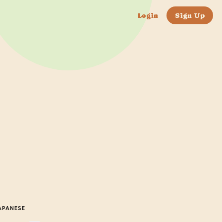
Login
Sign Up
APANESE