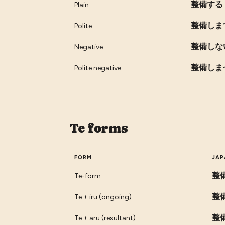
整備する
Plain
整備しま
Polite
整備しな
Negative
整備しま
Polite negative
Te forms
FORM
JAP
整
Te-form
整
Te + iru (ongoing)
整
Te + aru (resultant)