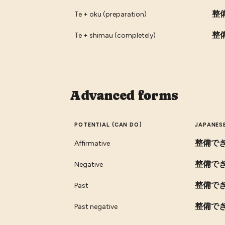
整
Te + oku (preparation)
整
Te + shimau (completely)
Advanced forms
POTENTIAL (CAN DO)
JAPANES
整備で
Affirmative
整備で
Negative
整備で
Past
整備で
Past negative