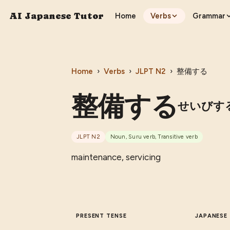
AI Japanese Tutor
Home
Verbs
Grammar
Home
›
Verbs
›
JLPT
N2
›
整備する
整備する
せいびす
JLPT
N2
Noun, Suru verb, Transitive verb
maintenance, servicing
PRESENT TENSE
JAPANESE