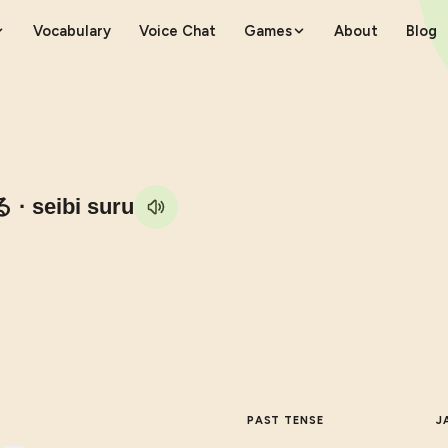
Vocabulary
Voice Chat
Games
About
Blog
る
· seibi suru
PAST TENSE
J