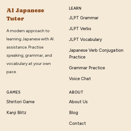
LEARN
AI Japanese
Tutor
JLPT Grammar
JLPT Verbs
A modern approach to
learning Japanese with AI
JLPT Vocabulary
assistance. Practise
Japanese Verb Conjugation
speaking, grammar, and
Practice
vocabulary at your own
Grammar Practice
pace.
Voice Chat
GAMES
ABOUT
Shiritori Game
About Us
Kanji Blitz
Blog
Contact