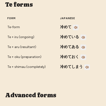
Te forms
FORM
JAPANESE
冷めて
Te-form
冷めている
Te + iru (ongoing)
冷めてある
Te + aru (resultant)
冷めておく
Te + oku (preparation)
冷めてしまう
Te + shimau (completely)
Advanced forms