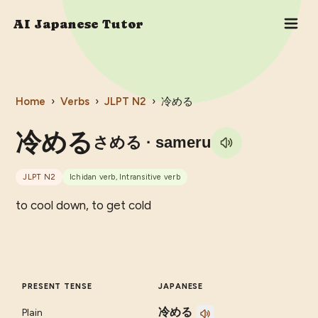
AI Japanese Tutor
Home
›
Verbs
›
JLPT
N2
›
冷める
冷める
さめる
· sameru
JLPT
N2
Ichidan verb, Intransitive verb
to cool down, to get cold
PRESENT TENSE
JAPANESE
冷める
Plain