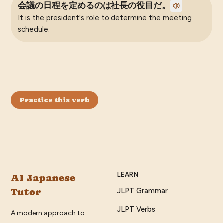
会議の日程を定めるのは社長の役目だ。
It is the president's role to determine the meeting
schedule.
Practice this verb
LEARN
AI Japanese
Tutor
JLPT Grammar
JLPT Verbs
A modern approach to