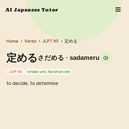
AI Japanese Tutor
Home
›
Verbs
›
JLPT
N1
›
定める
定める
さだめる
· sadameru
JLPT
N1
Ichidan verb, Transitive verb
to decide, to determine