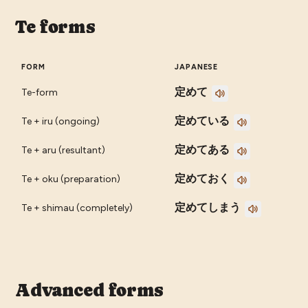
Te forms
FORM
JAPANESE
定めて
Te-form
定めている
Te + iru (ongoing)
定めてある
Te + aru (resultant)
定めておく
Te + oku (preparation)
定めてしまう
Te + shimau (completely)
Advanced forms