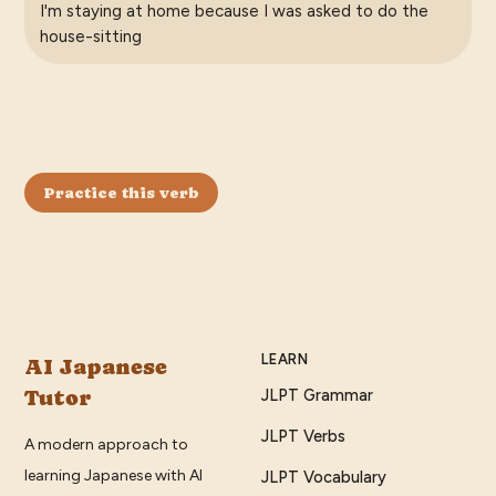
I'm staying at home because I was asked to do the
house-sitting
Practice this verb
LEARN
AI Japanese
Tutor
JLPT Grammar
JLPT Verbs
A modern approach to
learning Japanese with AI
JLPT Vocabulary