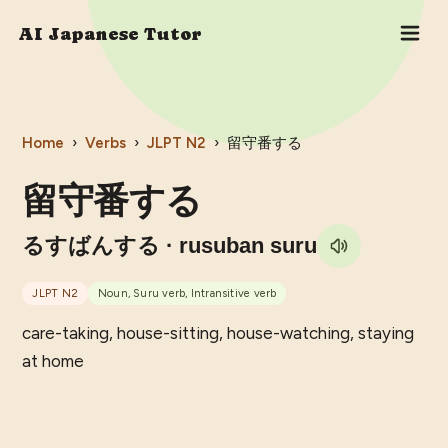
AI Japanese Tutor
Home
›
Verbs
›
JLPT
N2
›
留守番する
留守番する
るすばんする
· rusuban suru
JLPT
N2
Noun, Suru verb, Intransitive verb
care-taking, house-sitting, house-watching, staying
at home