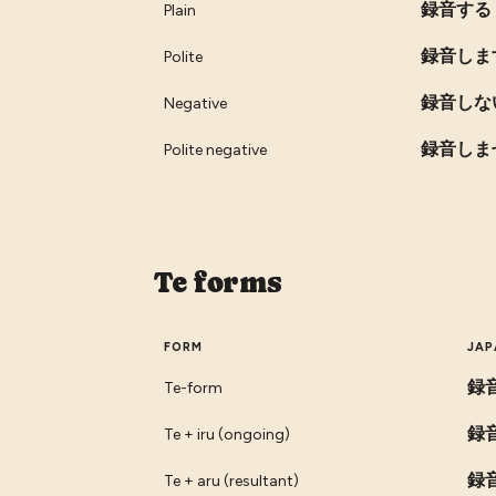
録音する
Plain
録音しま
Polite
録音しな
Negative
録音しま
Polite negative
Te forms
FORM
JAP
録
Te-form
録
Te + iru (ongoing)
録
Te + aru (resultant)