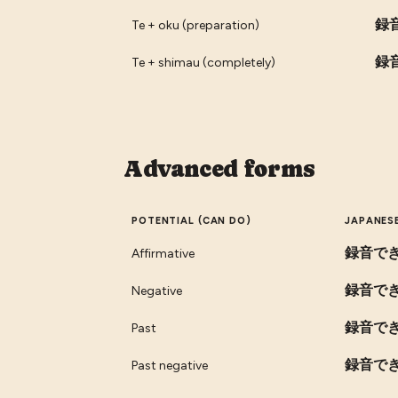
録
Te + oku (preparation)
録
Te + shimau (completely)
Advanced forms
POTENTIAL (CAN DO)
JAPANES
録音で
Affirmative
録音で
Negative
録音で
Past
録音で
Past negative