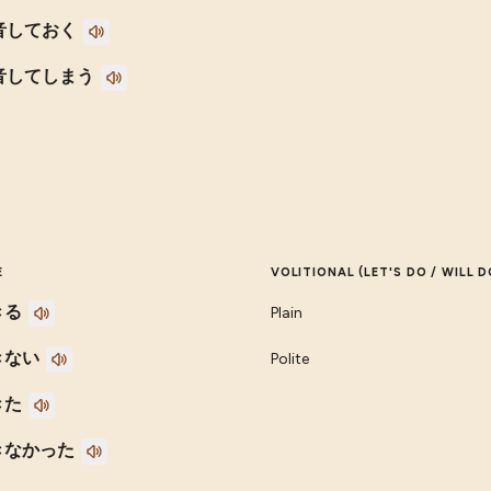
音しておく
音してしまう
E
VOLITIONAL (LET'S DO / WILL D
きる
Plain
きない
Polite
きた
きなかった