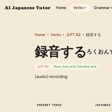
AI Japanese Tutor
Home
Verbs
Grammar
Home
›
Verbs
›
JLPT
N2
›
録音する
録音する
ろくおん
JLPT
N2
Noun, Suru verb, Transitive verb
(audio) recording
PRESENT TENSE
JAPANESE