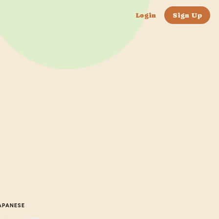
Login
Sign Up
APANESE