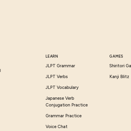
LEARN
GAMES
JLPT Grammar
Shiritori 
I
JLPT Verbs
Kanji Blitz
JLPT Vocabulary
Japanese Verb
Conjugation Practice
Grammar Practice
Voice Chat