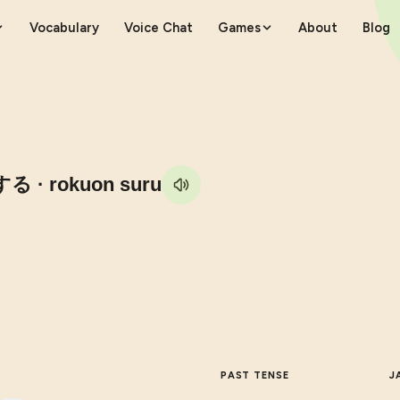
Vocabulary
Voice Chat
Games
About
Blog
する
· rokuon suru
PAST TENSE
J