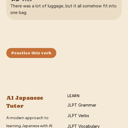
There was a lot of luggage, but it all somehow fit into
one bag.
Practice this verb
LEARN
AI Japanese
Tutor
JLPT Grammar
JLPT Verbs
A modern approach to
learning Japanese with AI
JLPT Vocabulary