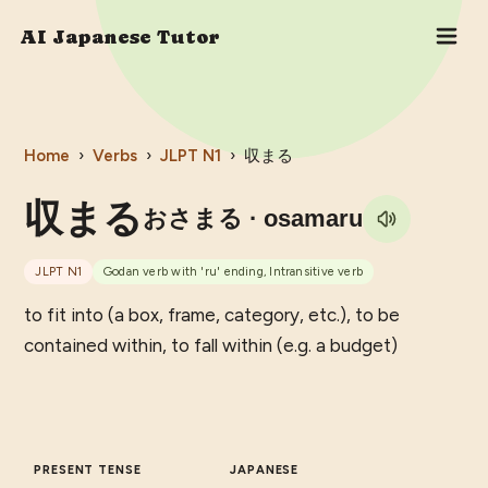
AI Japanese Tutor
Home
›
Verbs
›
JLPT
N1
›
収まる
収まる
おさまる
· osamaru
JLPT
N1
Godan verb with 'ru' ending, Intransitive verb
to fit into (a box, frame, category, etc.), to be
contained within, to fall within (e.g. a budget)
PRESENT TENSE
JAPANESE