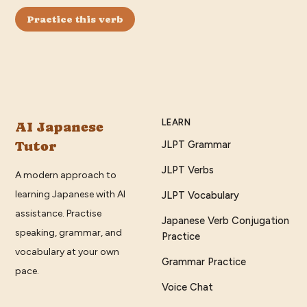
Practice this verb
LEARN
AI Japanese
Tutor
JLPT Grammar
JLPT Verbs
A modern approach to
learning Japanese with AI
JLPT Vocabulary
assistance. Practise
Japanese Verb Conjugation
speaking, grammar, and
Practice
vocabulary at your own
Grammar Practice
pace.
Voice Chat