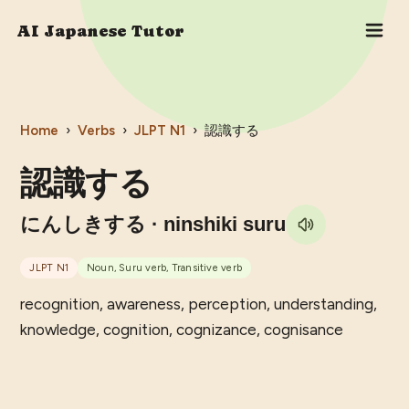
AI Japanese Tutor
Home
›
Verbs
›
JLPT
N1
›
認識する
認識する
にんしきする
· ninshiki suru
JLPT
N1
Noun, Suru verb, Transitive verb
recognition, awareness, perception, understanding,
knowledge, cognition, cognizance, cognisance