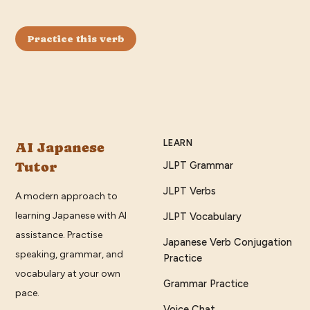
Practice this verb
LEARN
AI Japanese
Tutor
JLPT Grammar
JLPT Verbs
A modern approach to
learning Japanese with AI
JLPT Vocabulary
assistance. Practise
Japanese Verb Conjugation
speaking, grammar, and
Practice
vocabulary at your own
Grammar Practice
pace.
Voice Chat