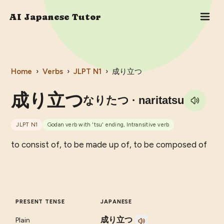
AI Japanese Tutor
Home
›
Verbs
›
JLPT
N1
›
成り立つ
成り立つ
なりたつ
· naritatsu
JLPT
N1
Godan verb with 'tsu' ending, Intransitive verb
to consist of, to be made up of, to be composed of
PRESENT TENSE
JAPANESE
成り立つ
Plain