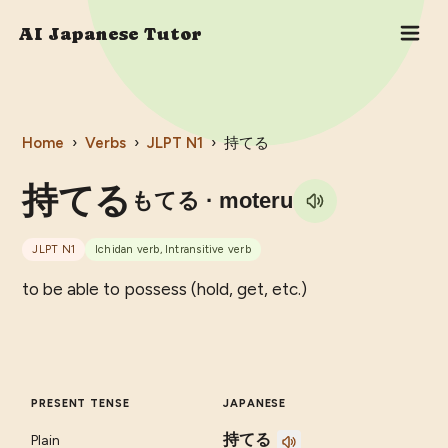
AI Japanese Tutor
Home
›
Verbs
›
JLPT
N1
›
持てる
持てる
もてる
· moteru
JLPT
N1
Ichidan verb, Intransitive verb
to be able to possess (hold, get, etc.)
PRESENT TENSE
JAPANESE
持てる
Plain