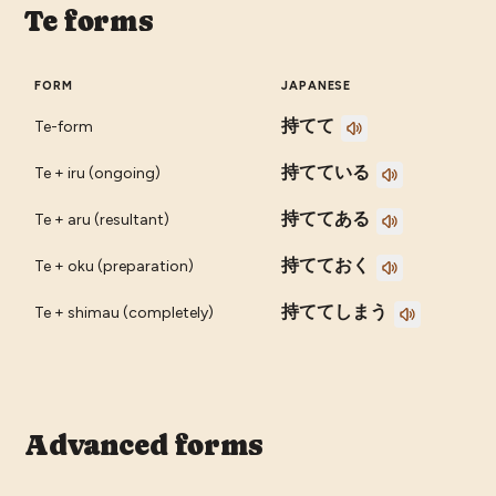
Te forms
FORM
JAPANESE
持てて
Te-form
持てている
Te + iru (ongoing)
持ててある
Te + aru (resultant)
持てておく
Te + oku (preparation)
持ててしまう
Te + shimau (completely)
Advanced forms