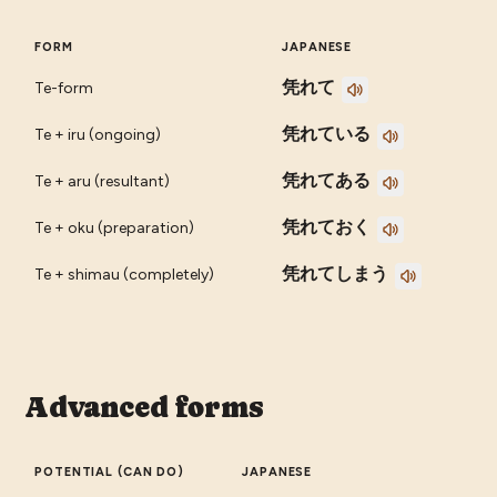
FORM
JAPANESE
凭れて
Te-form
凭れている
Te + iru (ongoing)
凭れてある
Te + aru (resultant)
凭れておく
Te + oku (preparation)
凭れてしまう
Te + shimau (completely)
Advanced forms
POTENTIAL (CAN DO)
JAPANESE