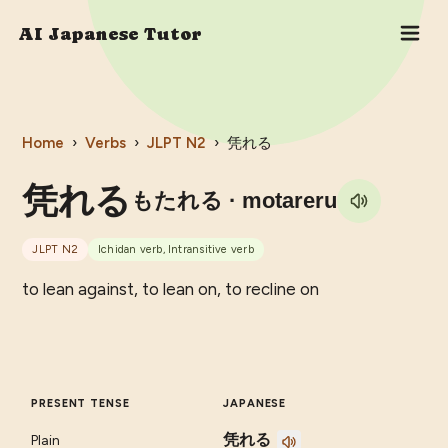
AI Japanese Tutor
Home
›
Verbs
›
JLPT
N2
›
凭れる
凭れる
もたれる
· motareru
JLPT
N2
Ichidan verb, Intransitive verb
to lean against, to lean on, to recline on
PRESENT TENSE
JAPANESE
凭れる
Plain