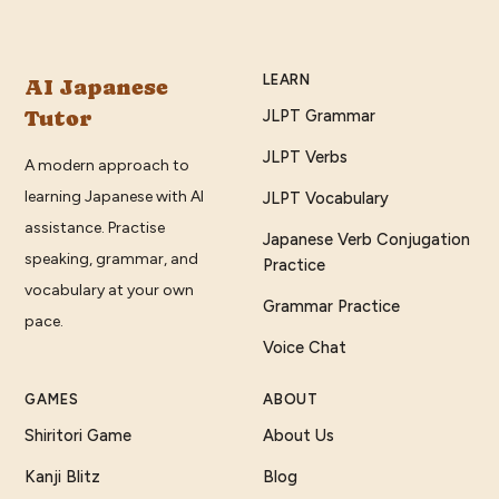
LEARN
AI Japanese
Tutor
JLPT Grammar
JLPT Verbs
A modern approach to
learning Japanese with AI
JLPT Vocabulary
assistance. Practise
Japanese Verb Conjugation
speaking, grammar, and
Practice
vocabulary at your own
Grammar Practice
pace.
Voice Chat
GAMES
ABOUT
Shiritori Game
About Us
Kanji Blitz
Blog