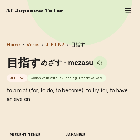
AI Japanese Tutor
Home
›
Verbs
›
JLPT
N2
›
目指す
目指す
めざす
· mezasu
JLPT
N2
Godan verb with 'su' ending, Transitive verb
to aim at (for, to do, to become), to try for, to have
an eye on
PRESENT TENSE
JAPANESE