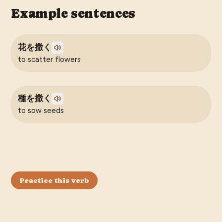
Example sentences
花を撒く
to scatter flowers
種を撒く
to sow seeds
Practice this verb