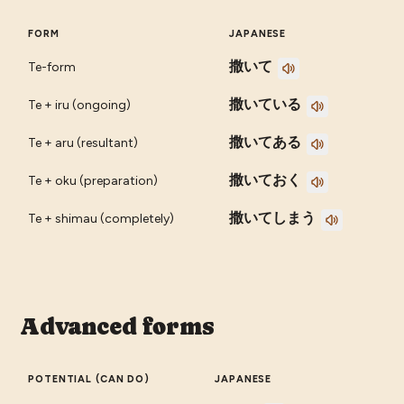
FORM
JAPANESE
撒いて
Te-form
撒いている
Te + iru (ongoing)
撒いてある
Te + aru (resultant)
撒いておく
Te + oku (preparation)
撒いてしまう
Te + shimau (completely)
Advanced forms
POTENTIAL (CAN DO)
JAPANESE