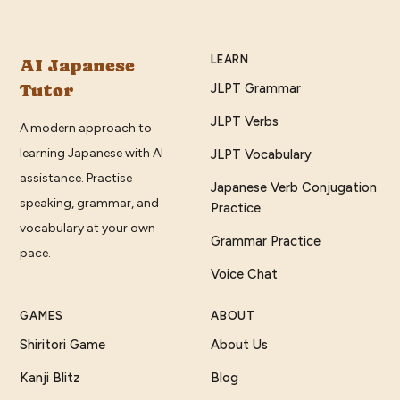
LEARN
AI Japanese
Tutor
JLPT Grammar
JLPT Verbs
A modern approach to
learning Japanese with AI
JLPT Vocabulary
assistance. Practise
Japanese Verb Conjugation
speaking, grammar, and
Practice
vocabulary at your own
Grammar Practice
pace.
Voice Chat
GAMES
ABOUT
Shiritori Game
About Us
Kanji Blitz
Blog