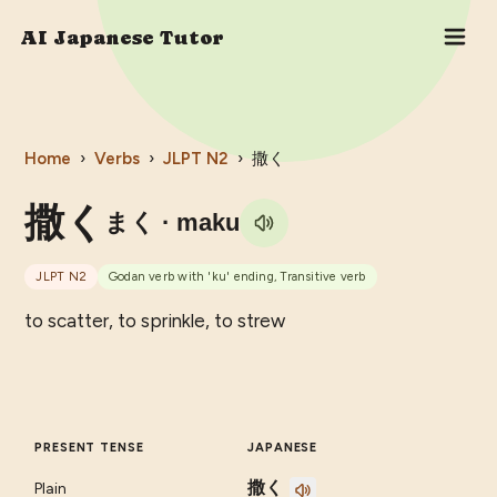
AI Japanese Tutor
Home
›
Verbs
›
JLPT
N2
›
撒く
撒く
まく
· maku
JLPT
N2
Godan verb with 'ku' ending, Transitive verb
to scatter, to sprinkle, to strew
PRESENT TENSE
JAPANESE
撒く
Plain