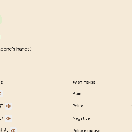
meone's hands)
SE
PAST TENSE
Plain
す
Polite
い
Negative
せん
Polite negative