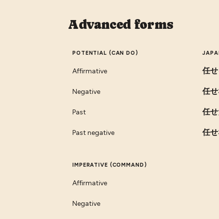
Advanced forms
POTENTIAL (CAN DO)
JAPA
任せ
Affirmative
任せ
Negative
任せ
Past
任せ
Past negative
IMPERATIVE (COMMAND)
Affirmative
Negative