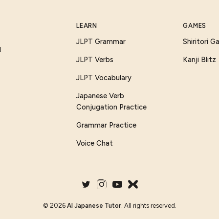
LEARN
GAMES
JLPT Grammar
Shiritori 
I
JLPT Verbs
Kanji Blitz
JLPT Vocabulary
Japanese Verb
Conjugation Practice
Grammar Practice
Voice Chat
©
2026
AI Japanese Tutor
. All rights reserved.