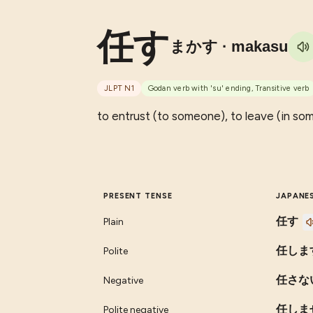
任す
まかす
· makasu
JLPT
N1
Godan verb with 'su' ending, Transitive verb
to entrust (to someone), to leave (in so
PRESENT TENSE
JAPANE
任す
Plain
任しま
Polite
任さな
Negative
任しま
Polite negative