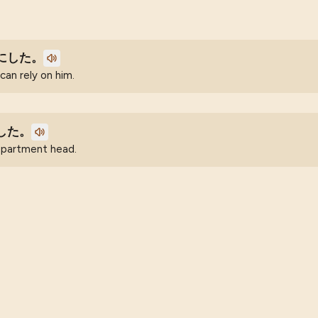
にした。
 can rely on him.
した。
department head.