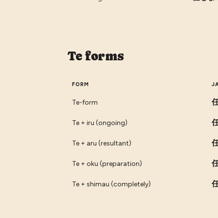
Te forms
FORM
J
Te-form
Te + iru (ongoing)
Te + aru (resultant)
Te + oku (preparation)
Te + shimau (completely)