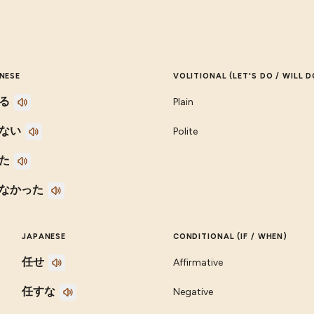
NESE
VOLITIONAL (LET'S DO / WILL D
る
Plain
ない
Polite
た
なかった
JAPANESE
CONDITIONAL (IF / WHEN)
任せ
Affirmative
任すな
Negative