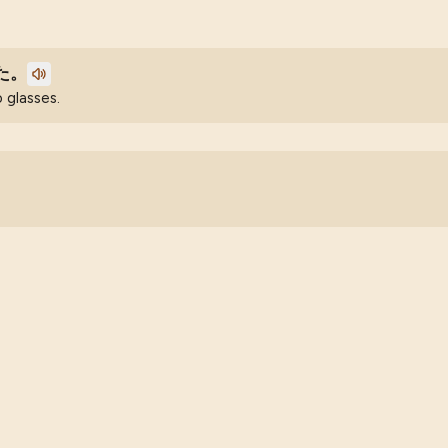
た。
 glasses.