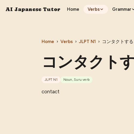
AI Japanese Tutor
Home
Verbs
Grammar
Home
›
Verbs
›
JLPT
N1
›
コンタクトする
コンタクト
JLPT
N1
Noun, Suru verb
contact