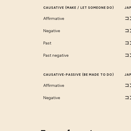
CAUSATIVE (MAKE / LET SOMEONE DO)
JA
コ
Affirmative
コ
Negative
コ
Past
コ
Past negative
CAUSATIVE-PASSIVE (BE MADE TO DO)
JA
コ
Affirmative
コ
Negative