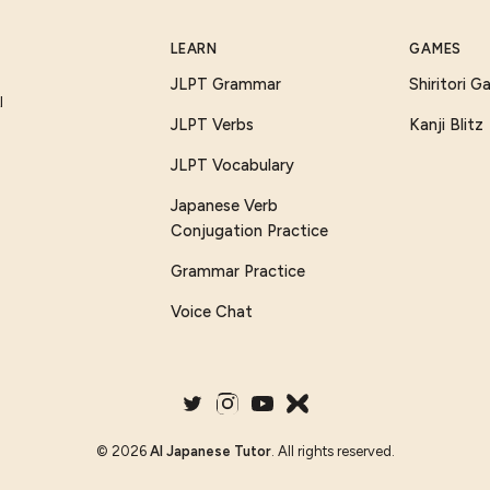
LEARN
GAMES
JLPT Grammar
Shiritori 
I
JLPT Verbs
Kanji Blitz
JLPT Vocabulary
Japanese Verb
Conjugation Practice
Grammar Practice
Voice Chat
©
2026
AI Japanese Tutor
. All rights reserved.