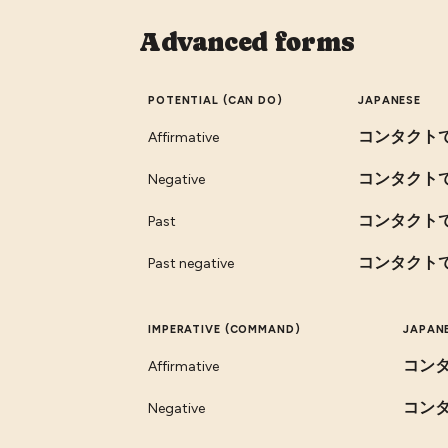
Advanced forms
POTENTIAL (CAN DO)
JAPANESE
コンタクト
Affirmative
コンタクト
Negative
コンタクト
Past
コンタクト
Past negative
IMPERATIVE (COMMAND)
JAPAN
コン
Affirmative
コン
Negative