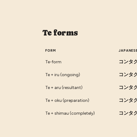
Te forms
FORM
JAPANES
コンタ
Te-form
コンタ
Te + iru (ongoing)
コンタ
Te + aru (resultant)
コンタ
Te + oku (preparation)
コンタ
Te + shimau (completely)