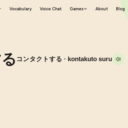
Vocabulary
Voice Chat
Games
About
Blog
する
コンタクトする
· kontakuto suru