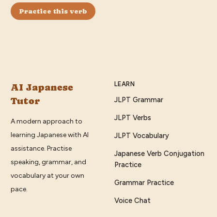
Practice this verb
LEARN
AI Japanese
Tutor
JLPT Grammar
JLPT Verbs
A modern approach to
learning Japanese with AI
JLPT Vocabulary
assistance. Practise
Japanese Verb Conjugation
speaking, grammar, and
Practice
vocabulary at your own
Grammar Practice
pace.
Voice Chat