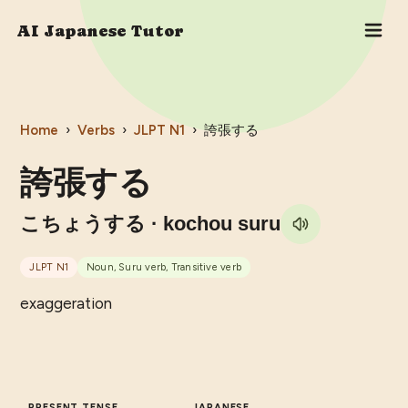
AI Japanese Tutor
Home
›
Verbs
›
JLPT
N1
›
誇張する
誇張する
こちょうする
· kochou suru
JLPT
N1
Noun, Suru verb, Transitive verb
exaggeration
PRESENT TENSE
JAPANESE