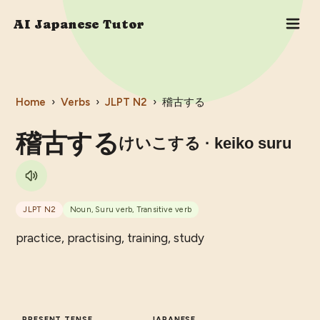
AI Japanese Tutor
Home
›
Verbs
›
JLPT
N2
›
稽古する
稽古する
けいこする
· keiko suru
JLPT
N2
Noun, Suru verb, Transitive verb
practice, practising, training, study
PRESENT TENSE
JAPANESE