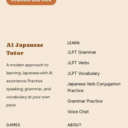
LEARN
AI Japanese
Tutor
JLPT Grammar
JLPT Verbs
A modern approach to
learning Japanese with AI
JLPT Vocabulary
assistance. Practise
Japanese Verb Conjugation
speaking, grammar, and
Practice
vocabulary at your own
Grammar Practice
pace.
Voice Chat
GAMES
ABOUT