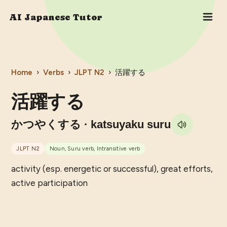
AI Japanese Tutor
Home
›
Verbs
›
JLPT
N2
›
活躍する
活躍する
かつやくする
· katsuyaku suru
JLPT
N2
Noun, Suru verb, Intransitive verb
activity (esp. energetic or successful), great efforts,
active participation