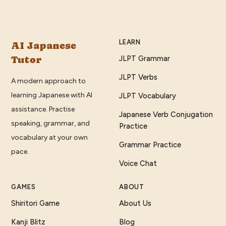
LEARN
AI Japanese
Tutor
JLPT Grammar
JLPT Verbs
A modern approach to
learning Japanese with AI
JLPT Vocabulary
assistance. Practise
Japanese Verb Conjugation
speaking, grammar, and
Practice
vocabulary at your own
Grammar Practice
pace.
Voice Chat
GAMES
ABOUT
Shiritori Game
About Us
Kanji Blitz
Blog