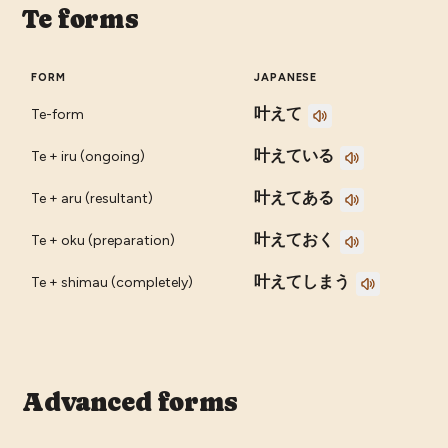
Te forms
FORM
JAPANESE
叶えて
Te-form
叶えている
Te + iru (ongoing)
叶えてある
Te + aru (resultant)
叶えておく
Te + oku (preparation)
叶えてしまう
Te + shimau (completely)
Advanced forms