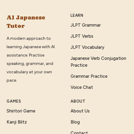
LEARN
AI Japanese
Tutor
JLPT Grammar
JLPT Verbs
A modern approach to
learning Japanese with AI
JLPT Vocabulary
assistance. Practise
Japanese Verb Conjugation
speaking, grammar, and
Practice
vocabulary at your own
Grammar Practice
pace.
Voice Chat
GAMES
ABOUT
Shiritori Game
About Us
Kanji Blitz
Blog
Contact