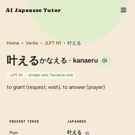
AI Japanese Tutor
Home
›
Verbs
›
JLPT
N1
›
叶える
叶える
かなえる
· kanaeru
JLPT
N1
Ichidan verb, Transitive verb
to grant (request, wish), to answer (prayer)
PRESENT TENSE
JAPANESE
叶える
Plain