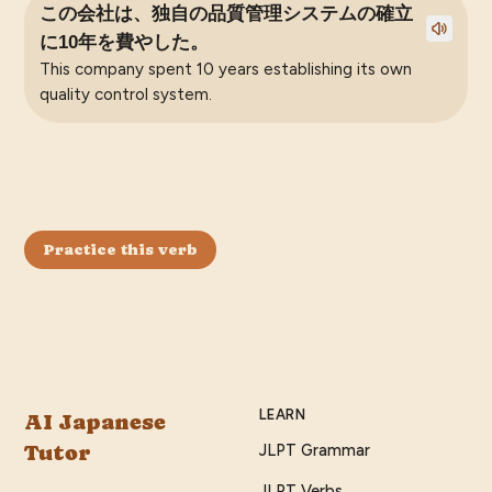
この会社は、独自の品質管理システムの確立
に10年を費やした。
This company spent 10 years establishing its own
quality control system.
Practice this verb
LEARN
AI Japanese
Tutor
JLPT Grammar
JLPT Verbs