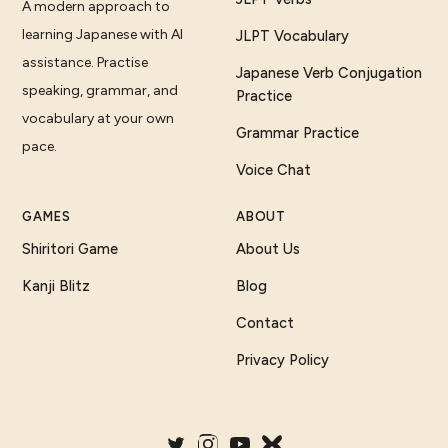
A modern approach to
learning Japanese with AI
JLPT Vocabulary
assistance. Practise
Japanese Verb Conjugation
speaking, grammar, and
Practice
vocabulary at your own
Grammar Practice
pace.
Voice Chat
GAMES
ABOUT
Shiritori Game
About Us
Kanji Blitz
Blog
Contact
Privacy Policy