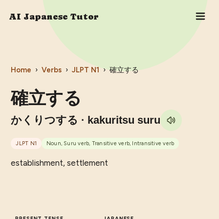
AI Japanese Tutor
Home
›
Verbs
›
JLPT
N1
›
確立する
確立する
かくりつする
· kakuritsu suru
JLPT
N1
Noun, Suru verb, Transitive verb, Intransitive verb
establishment, settlement
PRESENT TENSE
JAPANESE