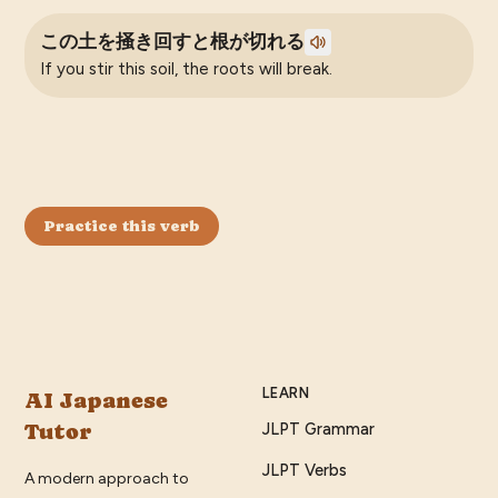
この土を掻き回すと根が切れる
If you stir this soil, the roots will break.
Practice this verb
LEARN
AI Japanese
Tutor
JLPT Grammar
JLPT Verbs
A modern approach to