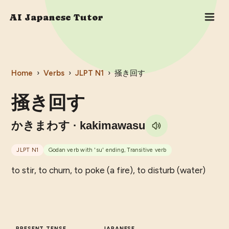
AI Japanese Tutor
Home
›
Verbs
›
JLPT
N1
›
掻き回す
掻き回す
かきまわす
· kakimawasu
JLPT
N1
Godan verb with 'su' ending, Transitive verb
to stir, to churn, to poke (a fire), to disturb (water)
PRESENT TENSE
JAPANESE