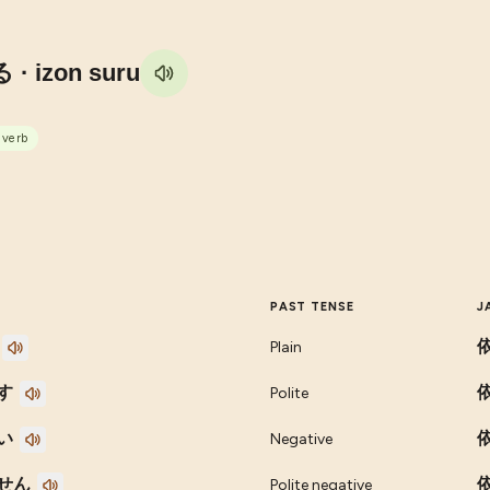
る
· izon suru
 verb
PAST TENSE
J
Plain
す
Polite
い
Negative
せん
Polite negative