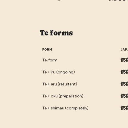
Te forms
FORM
JAP
依
Te-form
依
Te + iru (ongoing)
依
Te + aru (resultant)
依
Te + oku (preparation)
依
Te + shimau (completely)