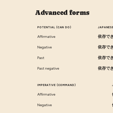
Advanced forms
POTENTIAL (CAN DO)
JAPANES
依存で
Affirmative
依存で
Negative
依存で
Past
依存で
Past negative
IMPERATIVE (COMMAND)
Affirmative
Negative