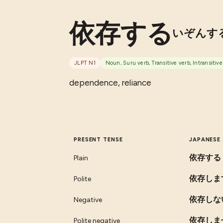
依存する
いぞんす
JLPT
N1
Noun, Suru verb, Transitive verb, Intransitive
dependence, reliance
PRESENT TENSE
JAPANESE
依存する
Plain
依存しま
Polite
依存しな
Negative
依存しま
Polite negative