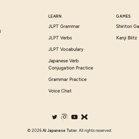
LEARN
GAMES
JLPT Grammar
Shiritori 
I
JLPT Verbs
Kanji Blitz
JLPT Vocabulary
Japanese Verb
Conjugation Practice
Grammar Practice
Voice Chat
©
2026
AI Japanese Tutor
. All rights reserved.