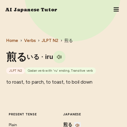
AI Japanese Tutor
Home
›
Verbs
›
JLPT
N2
›
煎る
煎る
いる
· iru
JLPT
N2
Godan verb with 'ru' ending, Transitive verb
to roast, to parch, to toast, to boil down
PRESENT TENSE
JAPANESE
煎る
Plain