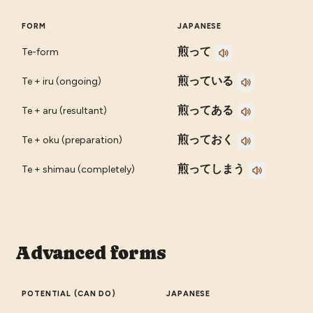
FORM
JAPANESE
煎って
Te-form
煎っている
Te + iru (ongoing)
煎ってある
Te + aru (resultant)
煎っておく
Te + oku (preparation)
煎ってしまう
Te + shimau (completely)
Advanced forms
POTENTIAL (CAN DO)
JAPANESE