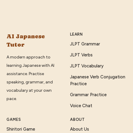
LEARN
AI Japanese
Tutor
JLPT Grammar
JLPT Verbs
A modern approach to
learning Japanese with AI
JLPT Vocabulary
assistance. Practise
Japanese Verb Conjugation
speaking, grammar, and
Practice
vocabulary at your own
Grammar Practice
pace.
Voice Chat
GAMES
ABOUT
Shiritori Game
About Us