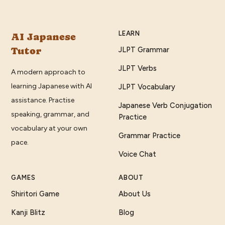
LEARN
AI Japanese
Tutor
JLPT Grammar
JLPT Verbs
A modern approach to
learning Japanese with AI
JLPT Vocabulary
assistance. Practise
Japanese Verb Conjugation
speaking, grammar, and
Practice
vocabulary at your own
Grammar Practice
pace.
Voice Chat
GAMES
ABOUT
Shiritori Game
About Us
Kanji Blitz
Blog