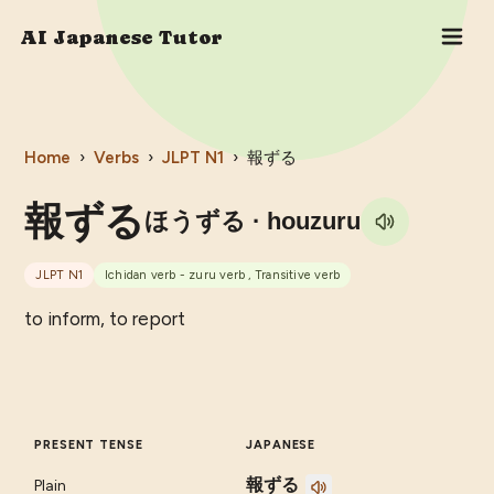
AI Japanese Tutor
Home
›
Verbs
›
JLPT
N1
›
報ずる
報ずる
ほうずる
· houzuru
JLPT
N1
Ichidan verb - zuru verb , Transitive verb
to inform, to report
PRESENT TENSE
JAPANESE
報ずる
Plain