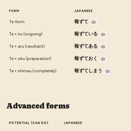
FORM
JAPANESE
報ずて
Te-form
報ずている
Te + iru (ongoing)
報ずてある
Te + aru (resultant)
報ずておく
Te + oku (preparation)
報ずてしまう
Te + shimau (completely)
Advanced forms
POTENTIAL (CAN DO)
JAPANESE