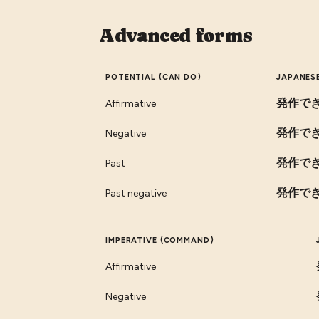
Advanced forms
POTENTIAL (CAN DO)
JAPANES
発作で
Affirmative
発作で
Negative
発作で
Past
発作で
Past negative
IMPERATIVE (COMMAND)
Affirmative
Negative