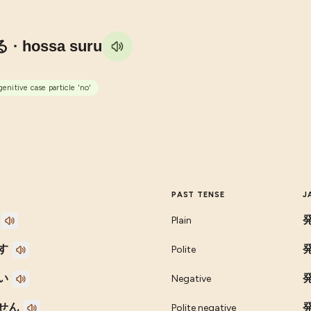
る
· hossa suru
nitive case particle 'no'
PAST TENSE
J
Plain
す
Polite
い
Negative
せん
Polite negative