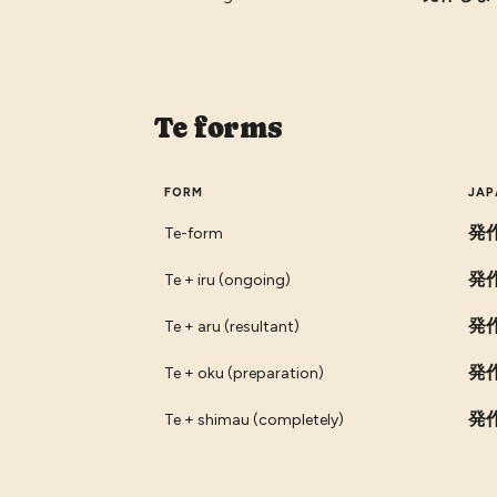
Te forms
FORM
JAP
発
Te-form
発
Te + iru (ongoing)
発
Te + aru (resultant)
発
Te + oku (preparation)
発
Te + shimau (completely)