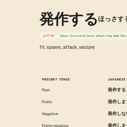
発作する
ほっさす
JLPT
N1
Noun, Suru verb, Noun which may take the ge
fit, spasm, attack, seizure
PRESENT TENSE
JAPANESE
発作する
Plain
発作しま
Polite
発作しな
Negative
発作しま
Polite negative