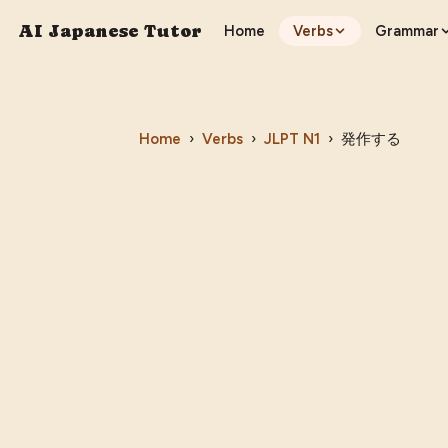
AI Japanese Tutor
Home
Verbs
Grammar
Home
›
Verbs
›
JLPT
N1
›
発作する