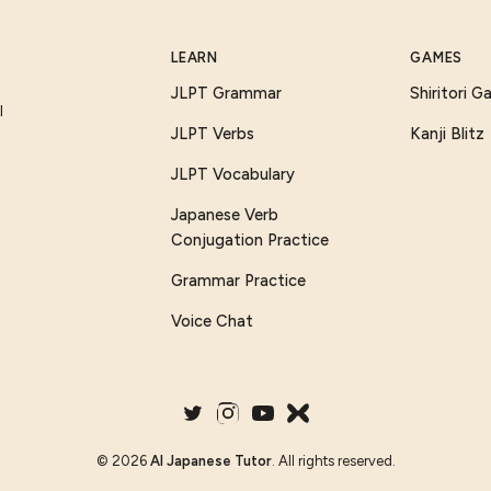
LEARN
GAMES
JLPT Grammar
Shiritori 
I
JLPT Verbs
Kanji Blitz
JLPT Vocabulary
Japanese Verb
Conjugation Practice
Grammar Practice
Voice Chat
©
2026
AI Japanese Tutor
. All rights reserved.