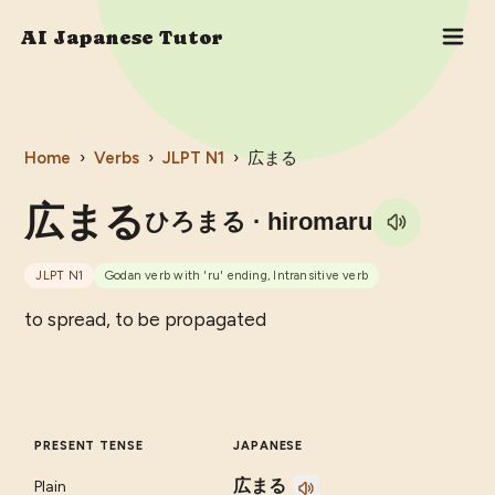
AI Japanese Tutor
Home
›
Verbs
›
JLPT
N1
›
広まる
広まる
ひろまる
· hiromaru
JLPT
N1
Godan verb with 'ru' ending, Intransitive verb
to spread, to be propagated
PRESENT TENSE
JAPANESE
広まる
Plain