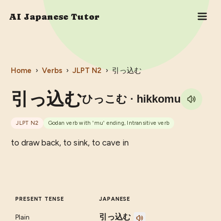
AI Japanese Tutor
Home
›
Verbs
›
JLPT
N2
›
引っ込む
引っ込む
ひっこむ
· hikkomu
JLPT
N2
Godan verb with 'mu' ending, Intransitive verb
to draw back, to sink, to cave in
PRESENT TENSE
JAPANESE
引っ込む
Plain