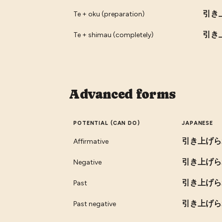
引き
Te + oku (preparation)
引き
Te + shimau (completely)
Advanced forms
POTENTIAL (CAN DO)
JAPANESE
引き上げら
Affirmative
引き上げら
Negative
引き上げら
Past
引き上げら
Past negative