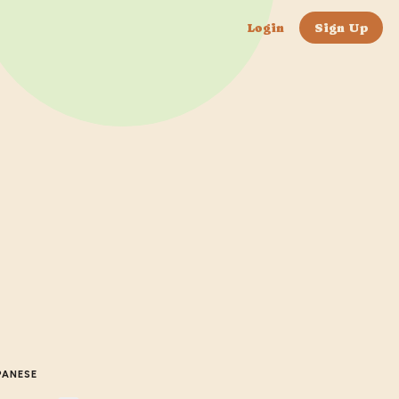
Login
Sign Up
PANESE