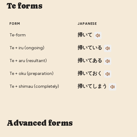
Te forms
FORM
JAPANESE
掃いて
Te-form
掃いている
Te + iru (ongoing)
掃いてある
Te + aru (resultant)
掃いておく
Te + oku (preparation)
掃いてしまう
Te + shimau (completely)
Advanced forms