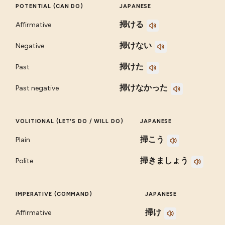
POTENTIAL (CAN DO)
JAPANESE
掃ける
Affirmative
掃けない
Negative
掃けた
Past
掃けなかった
Past negative
VOLITIONAL (LET'S DO / WILL DO)
JAPANESE
掃こう
Plain
掃きましょう
Polite
IMPERATIVE (COMMAND)
JAPANESE
掃け
Affirmative