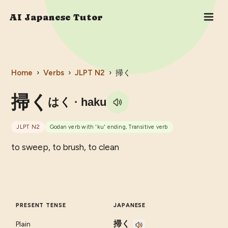
AI Japanese Tutor
Home
›
Verbs
›
JLPT
N2
›
掃く
掃く
はく
· haku
JLPT
N2
Godan verb with 'ku' ending, Transitive verb
to sweep, to brush, to clean
PRESENT TENSE
JAPANESE
掃く
Plain