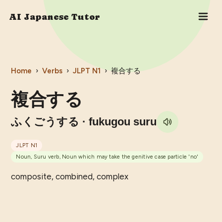
AI Japanese Tutor
Home
›
Verbs
›
JLPT
N1
›
複合する
複合する
ふくごうする
· fukugou suru
JLPT
N1
Noun, Suru verb, Noun which may take the genitive case particle 'no'
composite, combined, complex