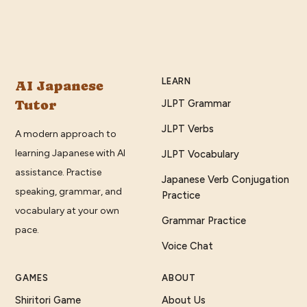
LEARN
AI Japanese
Tutor
JLPT Grammar
JLPT Verbs
A modern approach to
learning Japanese with AI
JLPT Vocabulary
assistance. Practise
Japanese Verb Conjugation
speaking, grammar, and
Practice
vocabulary at your own
Grammar Practice
pace.
Voice Chat
GAMES
ABOUT
Shiritori Game
About Us